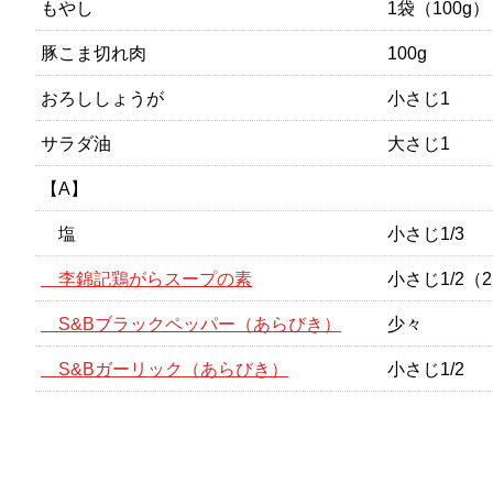
もやし
1袋（100g）
豚こま切れ肉
100g
おろししょうが
小さじ1
サラダ油
大さじ1
【A】
塩
小さじ1/3
李錦記鶏がらスープの素
小さじ1/2（2
S&Bブラックペッパー（あらびき）
少々
S&Bガーリック（あらびき）
小さじ1/2