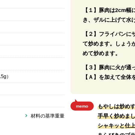
【１】豚肉は2cm
き、ザルに上げて水
【２】フライパンに
て炒めます。しょう
めて炒めます。
【３】豚肉に火が通
.5g）
【Ａ】を加えて全体
もやしは炒め
memo
手早く炒めま
材料の基準重量
シャキッと仕