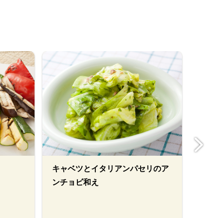
キャベツとイタリアンパセリのア
カレ
ンチョビ和え
ーケ