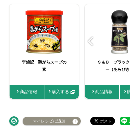
挽きたての香り あらび
李錦記 鶏がらスープの
バリュースパイスあ
Ｓ＆Ｂ ブラック
きブラックペッパー
素
きガーリック
ー（あらびき
商品情報
商品情報
購入する
商品情報
商品情報
マイレシピに追加