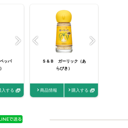
らび
ペッパ
Ｓ＆Ｂ ガーリック（あ
Ｓ＆Ｂ 袋入り ブラッ
Ｓ
）
クペッパー（あらびき）
らびき）
１４ｇ
購入する
商品情報
商品情報
購入する
購入する