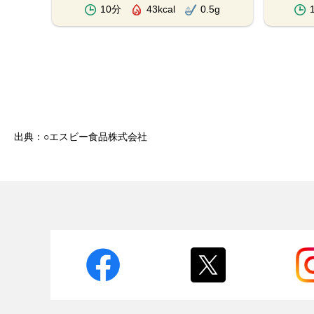
.3g
10分
43kcal
0.5g
出典：○エスビー食品株式会社