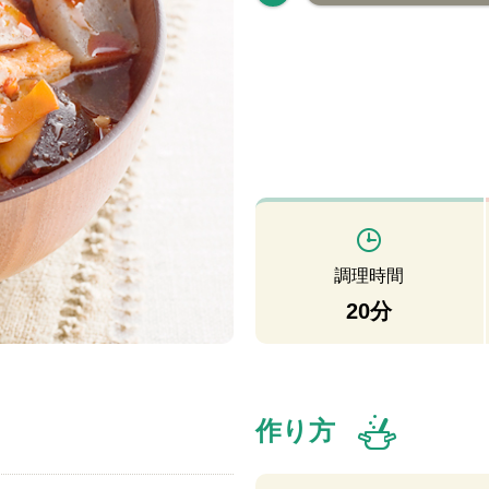
調理時間
20分
作り方