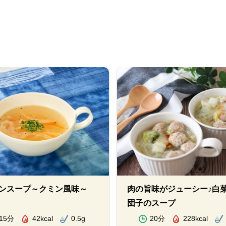
ンスープ～クミン風味～
肉の旨味がジューシー♪白
団子のスープ
15分
42kcal
0.5g
20分
228kcal