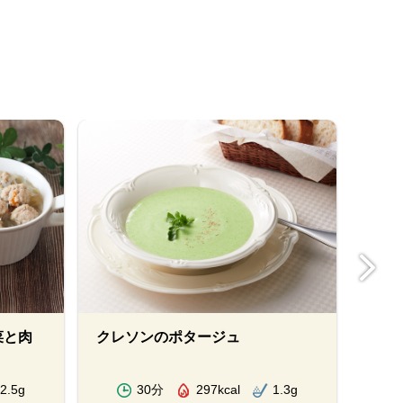
菜と肉
クレソンのポタージュ
たっ
2.5g
30分
297kcal
1.3g