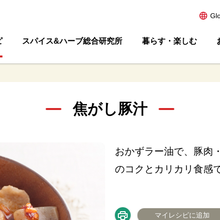
Gl
ピ
スパイス&ハーブ総合研究所
暮らす・楽しむ
焦がし豚汁
おかずラー油で、豚肉
のコクとカリカリ食感
マイレシピに追加