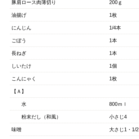
豚肩ロース肉薄切り
200ｇ
油揚げ
1枚
にんじん
1/4本
ごぼう
1本
長ねぎ
1本
しいたけ
1個
こんにゃく
1枚
【Ａ】
水
800ｍｌ
粉末だし（和風）
小さじ4
味噌
大さじ1・1/2