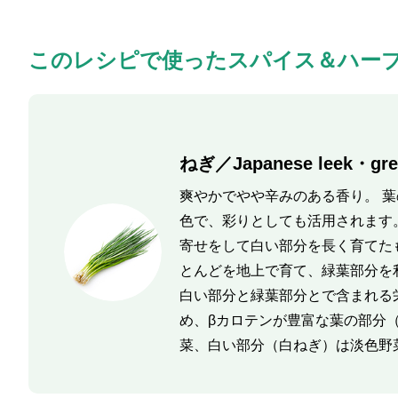
このレシピで使ったスパイス＆ハー
ねぎ／Japanese leek・gre
爽やかでやや辛みのある香り。 
色で、彩りとしても活用されます
寄せをして白い部分を長く育てた
とんどを地上で育て、緑葉部分を
白い部分と緑葉部分とで含まれる
め、βカロテンが豊富な葉の部分
菜、白い部分（白ねぎ）は淡色野