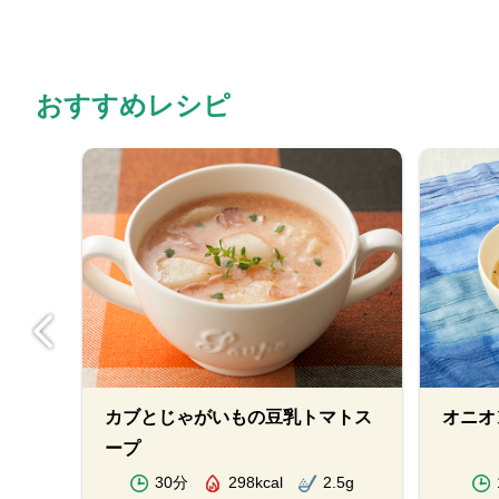
おすすめレシピ
エン
カブとじゃがいもの豆乳トマトス
オニオ
ープ
2g
30分
298kcal
2.5g