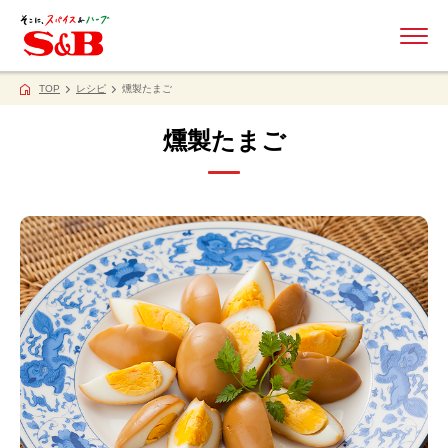
ME
TOP
レシピ
燻製たまご
燻製たまご