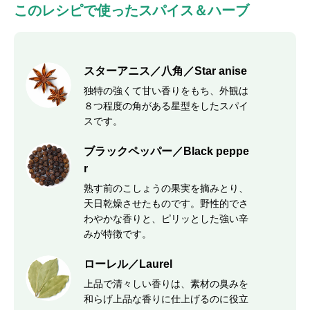
このレシピで使ったスパイス＆ハーブ
スターアニス／八角／Star anise
独特の強くて甘い香りをもち、外観は
８つ程度の角がある星型をしたスパイ
スです。
ブラックペッパー／Black peppe
r
熟す前のこしょうの果実を摘みとり、
天日乾燥させたものです。野性的でさ
わやかな香りと、ピリッとした強い辛
みが特徴です。
ローレル／Laurel
上品で清々しい香りは、素材の臭みを
和らげ上品な香りに仕上げるのに役立