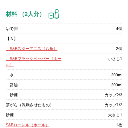
材料 （2人分）
ゆで卵
4個
【Ａ】
S&Bスターアニス（八角）
2個
S&Bブラックペッパー（ホー
小さじ1
ル）
水
200ml
醤油
200ml
砂糖
カップ2/3
茶がら（乾燥させたもの）
カップ1/2
砂糖
大さじ1
S&Bローレル（ホール）
1枚