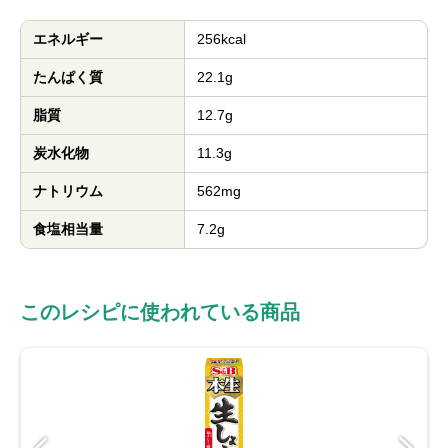
エネルギー
256kcal
たんぱく質
22.1g
脂質
12.7g
炭水化物
11.3g
ナトリウム
562mg
食塩相当量
7.2g
このレシピに使われている商品