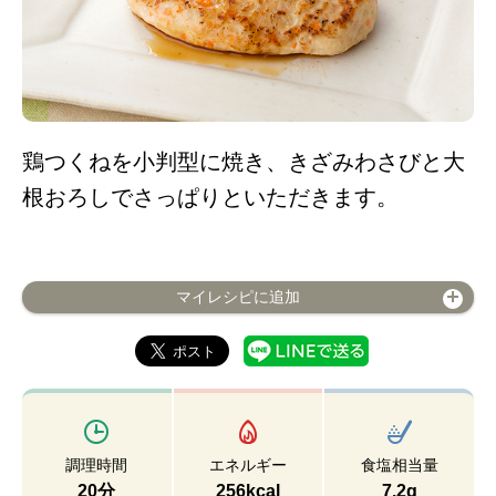
鶏つくねを小判型に焼き、きざみわさびと大
根おろしでさっぱりといただきます。
マイレシピに追加
調理時間
エネルギー
食塩相当量
20分
256kcal
7.2g