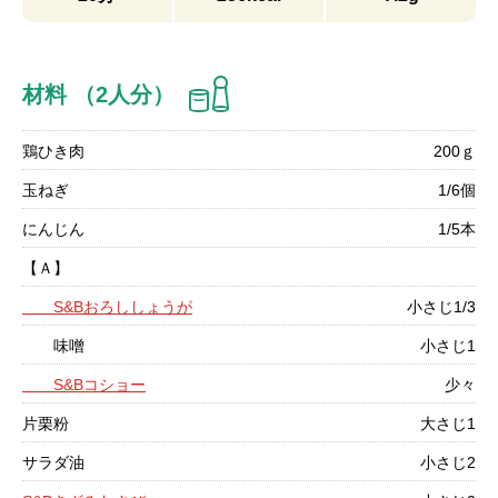
材料 （2人分）
鶏ひき肉
200ｇ
玉ねぎ
1/6個
にんじん
1/5本
【Ａ】
S&Bおろししょうが
小さじ1/3
味噌
小さじ1
S&Bコショー
少々
片栗粉
大さじ1
サラダ油
小さじ2