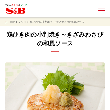
ME
TOP
レシピ
鶏ひき肉の小判焼き～きざみわさびの和風ソース
鶏ひき肉の小判焼き～きざみわさび
の和風ソース