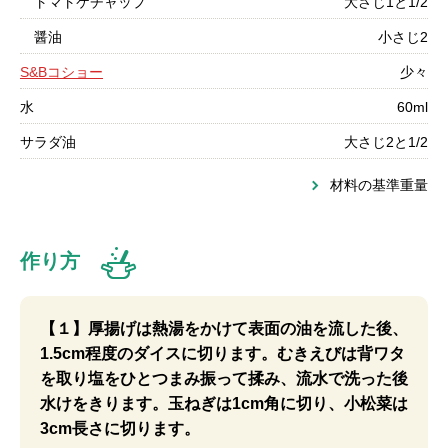
トマトケチャップ
大さじ1と1/2
醤油
小さじ2
S&Bコショー
少々
水
60ml
サラダ油
大さじ2と1/2
材料の基準重量
作り方
【１】厚揚げは熱湯をかけて表面の油を流した後、
1.5cm程度のダイスに切ります。むきえびは背ワタ
を取り塩をひとつまみ振って揉み、流水で洗った後
水けをきります。玉ねぎは1cm角に切り、小松菜は
3cm長さに切ります。