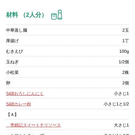
材料 （2人分）
中華蒸し麺
2玉
厚揚げ
1丁
むきえび
100g
玉ねぎ
1/2個
小松菜
2株
卵
2個
S&Bおろしにんにく
小さじ1
S&Bカレー粉
小さじ1と1/2
【Ａ】
李錦記スイートチリソース
大さじ1