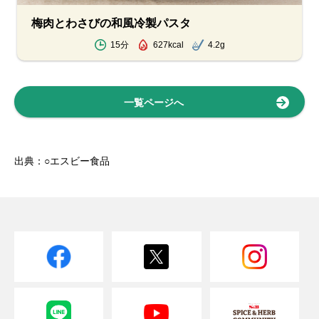
梅肉とわさびの和風冷製パスタ
15分
627kcal
4.2g
一覧ページへ
出典：○エスビー食品