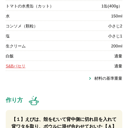
トマトの水煮缶（カット）
1缶(400g）
水
150ml
コンソメ（顆粒）
小さじ2
塩
小さじ1
生クリーム
200ml
白飯
適量
S&Bパセリ
適量
材料の基準重量
作り方
【１】えびは、殻をむいて背中側に切れ目を入れて
背ワタを取り、ボウルに混ぜ合わせておいた【Ａ】