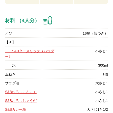
材料 （4人分）
えび
16尾（殻つき）
【Ａ】
S&Bターメリック（パウダ
小さじ1
ー）
水
300ml
玉ねぎ
1個
サラダ油
大さじ1
S&Bおろしにんにく
小さじ1
S&Bおろししょうが
小さじ1
S&Bカレー粉
大さじ1と1/2