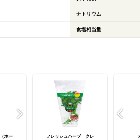
ナトリウム
食塩相当量
（ホー
ズマリー
お徳用おろし生わさび
フレッシュハーブ クレ
ＳＰＩＣＥ＆ＨＥＲＢ
Ｓ＆Ｂ 袋入り ローズ