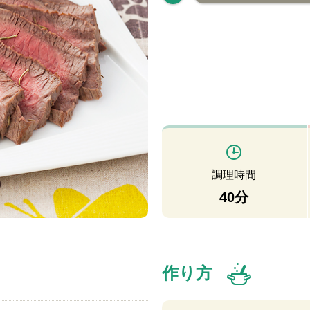
調理時間
40分
作り方