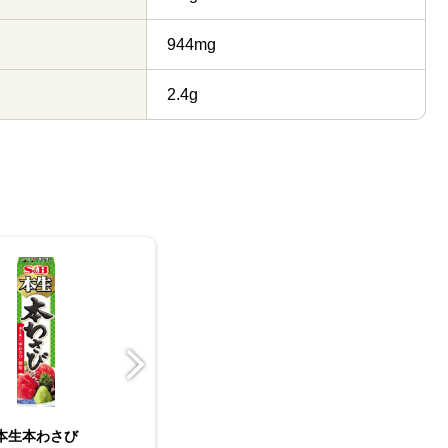
944mg
2.4g
本生本わさび
FAUCHON 袋入りロー
スマートスパイス ロー
おろし生わさび
ORGANIC SPICE 有
スティックスパイス ロ