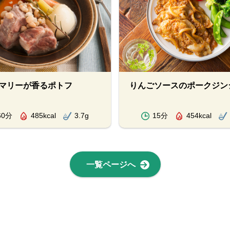
マリーが香るポトフ
りんごソースのポークジン
60分
485kcal
3.7g
15分
454kcal
一覧ページへ