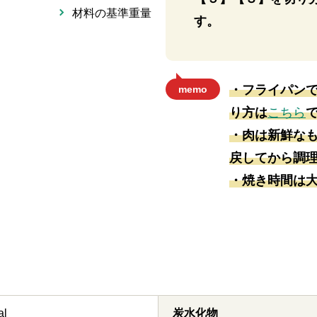
材料の基準重量
す。
・フライパン
memo
り方は
こちら
・肉は新鮮な
戻してから調
・焼き時間は
al
炭水化物