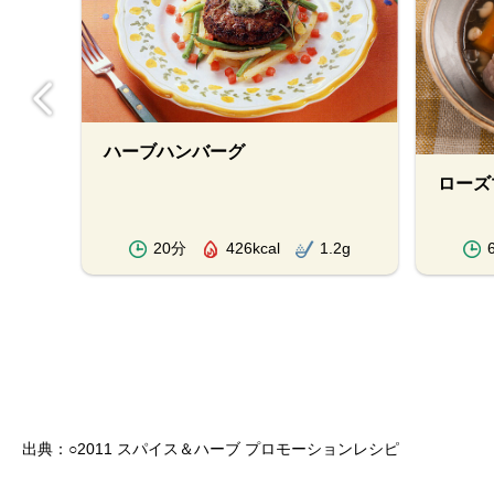
ハーブハンバーグ
ローズ
.3g
20分
426kcal
1.2g
出典：○2011 スパイス＆ハーブ プロモーションレシピ