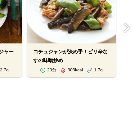
ジャー
コチュジャンが決め手！ピリ辛な
ゴー
すの味噌炒め
2.7g
20分
303kcal
1.7g