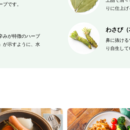
上品で清々
ーブです。
りに仕上げ
わさび（
辛みが特徴のハーブ
鼻に抜ける
」が示すように、水
り自生して