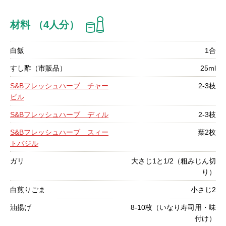
材料 （4人分）
白飯
1合
すし酢（市販品）
25ml
S&Bフレッシュハーブ チャー
2-3枝
ビル
S&Bフレッシュハーブ ディル
2-3枝
S&Bフレッシュハーブ スィー
葉2枚
トバジル
ガリ
大さじ1と1/2（粗みじん切
り）
白煎りごま
小さじ2
油揚げ
8-10枚（いなり寿司用・味
付け）