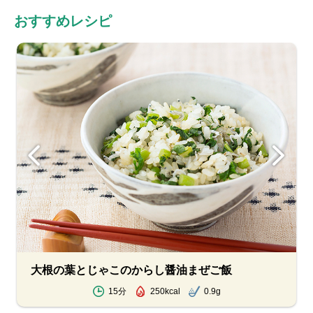
おすすめレシピ
大根の葉とじゃこのからし醤油まぜご飯
15分
250kcal
0.9g