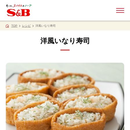
ME
TOP
レシピ
洋風いなり寿司
洋風いなり寿司