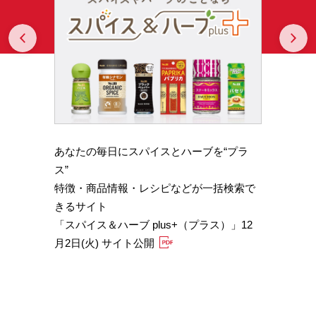
Prev
N
あなたの毎日にスパイスとハーブを“プラ
スパイ
b GA
ス”
やかな
特徴・商品情報・レシピなどが一括検索で
機能性
きるサイト
定）
「スパイス＆ハーブ plus+（プラス）」12
「サフ
月2日(火) サイト公開
むくみ
「ブラ
糖値サ