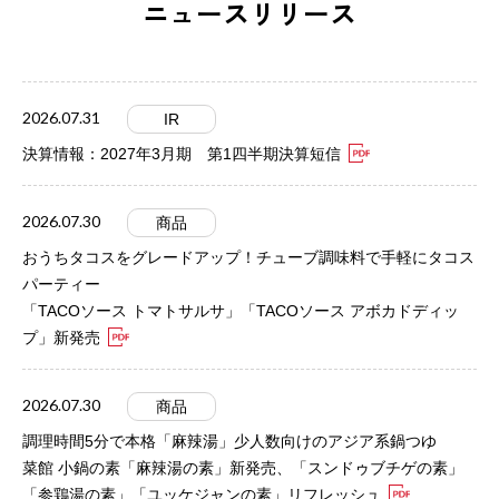
ニュースリリース
2026.07.31
IR
決算情報：2027年3月期 第1四半期決算短信
2026.07.30
商品
おうちタコスをグレードアップ！チューブ調味料で手軽にタコス
パーティー
「TACOソース トマトサルサ」「TACOソース アボカドディッ
プ」新発売
2026.07.30
商品
調理時間5分で本格「麻辣湯」少人数向けのアジア系鍋つゆ
菜館 小鍋の素「麻辣湯の素」新発売、「スンドゥブチゲの素」
「参鶏湯の素」「ユッケジャンの素」リフレッシュ