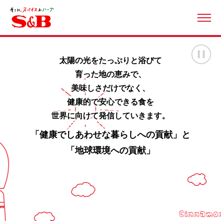
ME
画
太陽の光をたっぷりと浴びて
育った地の恵みで、
美味しさだけでなく、
健康的で安心できる食を
世界に向けて発信していきます。
「健康でしあわせな暮らしへの貢献」と
「地球環境への貢献」