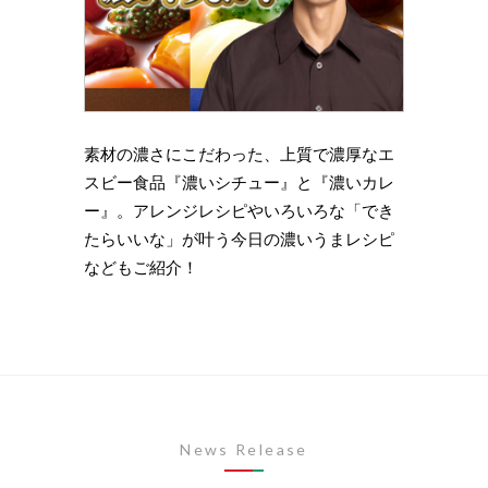
理の下
素材の濃さにこだわった、上質で濃厚なエ
時短・
い岩
スビー食品『濃いシチュー』と『濃いカレ
がもっ
ズニン
ー』。アレンジレシピやいろいろな「でき
のライ
たらいいな」が叶う今日の濃いうまレシピ
します
などもご紹介！
News Release