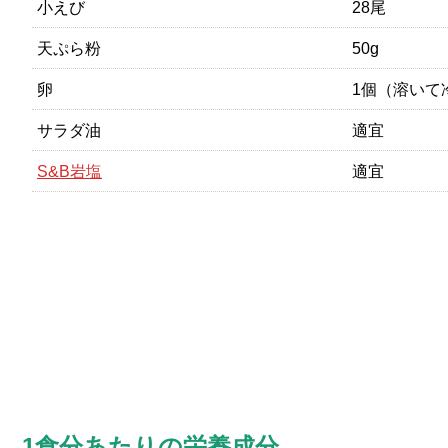
小えび
28尾
天ぷら粉
50g
卵
1個（溶いて
サラダ油
適宜
S&B岩塩
適宜
1食分あたりの栄養成分