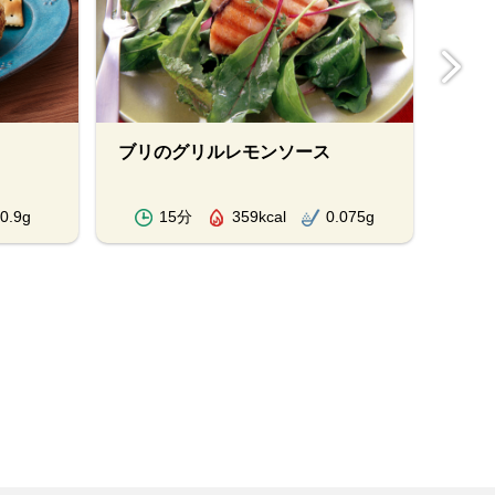
ブリのグリルレモンソース
スペ
ロー
0.9g
15分
359kcal
0.075g