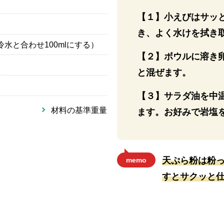
【１】小えびはサッ
き、よく水けを拭き
冷水と合わせ100mlにする）
【２】ボウルに溶き
と混ぜます。
【３】サラダ油を中
材料の基準重量
ます。お好みで岩塩
天ぷら粉は粉っ
memo
すとサクッと