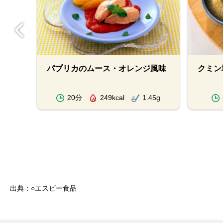
パプリカのムース・オレンジ風味
クミン
.6g
20分
249kcal
1.45g
出典：○エスビー食品