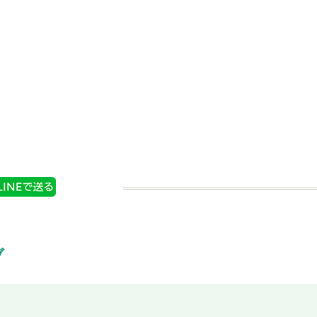
り 岩塩
Ｓ＆Ｂ ミル付き 岩塩
替え用）
購入する
商品情報
購入する
ブ