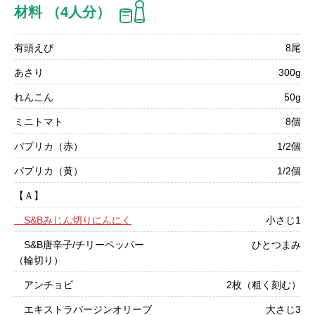
材料 （4人分）
有頭えび
8尾
あさり
300g
れんこん
50g
ミニトマト
8個
パプリカ（赤）
1/2個
パプリカ（黄）
1/2個
【Ａ】
S&Bみじん切りにんにく
小さじ1
S&B唐辛子/チリーペッパー
ひとつまみ
（輪切り）
アンチョビ
2枚（粗く刻む）
エキストラバージンオリーブ
大さじ3