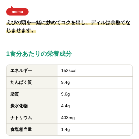
memo
えびの頭を一緒に炒めてコクを出し、ディルは余熱でな
じませます。
1食分あたりの栄養成分
エネルギー
152kcal
たんぱく質
9.4g
脂質
9.6g
炭水化物
4.4g
ナトリウム
403mg
食塩相当量
1.4g