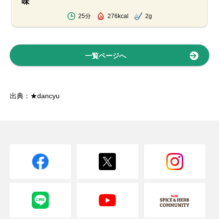
味
25分
276kcal
2g
一覧ページへ
出典：★dancyu