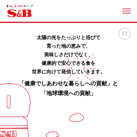
ME
画
太陽の光をたっぷりと浴びて
育った地の恵みで、
美味しさだけでなく、
健康的で安心できる食を
世界に向けて発信していきます。
「健康でしあわせな暮らしへの貢献」と
「地球環境への貢献」