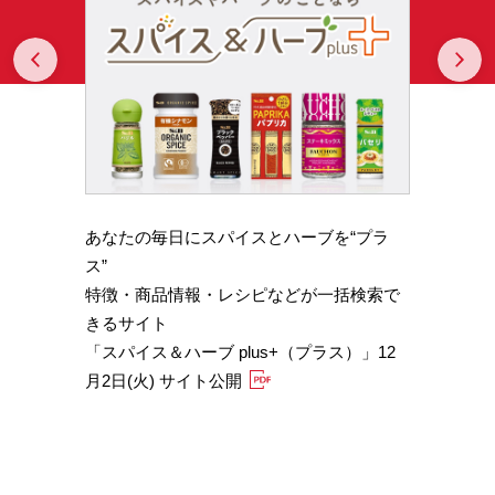
Prev
N
あなたの毎日にスパイスとハーブを“プラ
スパイ
b GA
ス”
やかな
特徴・商品情報・レシピなどが一括検索で
機能性
きるサイト
定）
「スパイス＆ハーブ plus+（プラス）」12
「サフ
月2日(火) サイト公開
むくみ
「ブラ
糖値サ