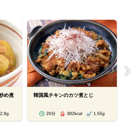
炒め煮
韓国風チキンのカツ煮とじ
アス
めも
2.8g
20分
382kcal
1.55g