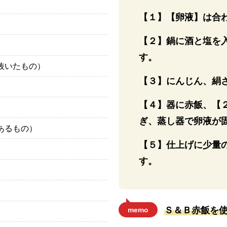
【１】【卵液】は合
【２】鍋に酒と塩を
す。
抜いたもの）
【３】にんじん、絹
【４】器に赤飯、【
ぎ、蒸し器で卵液が
あるもの）
【５】仕上げに少量
す。
Ｓ＆Ｂ赤飯を
memo