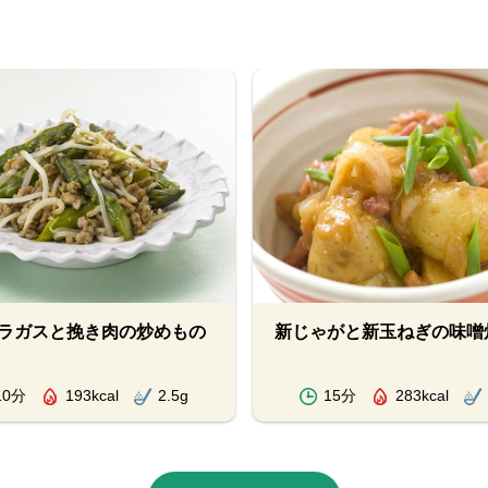
ラガスと挽き肉の炒めもの
新じゃがと新玉ねぎの味噌
10分
193kcal
2.5g
15分
283kcal