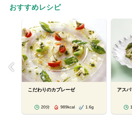
おすすめレシピ
こだわりのカプレーゼ
アスパ
.8g
20分
989kcal
1.6g