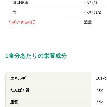
薄口醤油
小さじ1
塩
小さじ1/2
S&Bきざみ柚子
適量
1食分あたりの栄養成分
エネルギー
181kc
たんぱく質
7.8g
脂質
3.9g