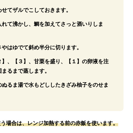
わせてザルでこしておきます。
入れて沸かし、鯛を加えてさっと酒いりしま
さやはゆでて斜め半分に切ります。
２】、【３】、甘栗を盛り、【１】の卵液を注
固まるまで蒸します。
のぬるま湯で水もどししたきざみ柚子をのせま
使う場合は、レンジ加熱する前の赤飯を使います。