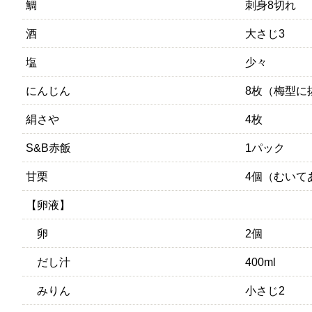
鯛
刺身8切れ
酒
大さじ3
塩
少々
にんじん
8枚（梅型に
絹さや
4枚
S&B赤飯
1パック
甘栗
4個（むいて
【卵液】
卵
2個
だし汁
400ml
みりん
小さじ2