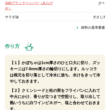
S&Bブラックペッパー（あらび
少々
き）
サラダ油
大さじ3
材料の基準重量
作り方
【１】かぼちゃは1cm厚さのひと口大に切り、ズッ
キーニは7-8mm厚さの輪切りにします。ルッコラ
は根元を切り落として冷水に放ち、水けをきって冷
やしておきます。
【２】クミンシードと松の実をフライパンに入れて
中火にかけ、香りが立つまで空煎りし、取り出して
熱いうちに白ワインビネガー、塩と合わせておきま
す。