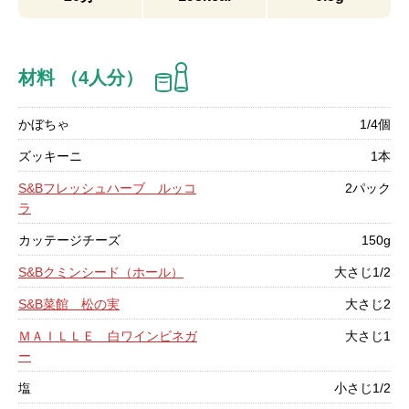
材料 （4人分）
かぼちゃ
1/4個
ズッキーニ
1本
S&Bフレッシュハーブ ルッコ
2パック
ラ
カッテージチーズ
150g
S&Bクミンシード（ホール）
大さじ1/2
S&B菜館 松の実
大さじ2
ＭＡＩＬＬＥ 白ワインビネガ
大さじ1
ー
塩
小さじ1/2