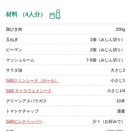
材料 （4人分）
鶏ひき肉
200g
玉ねぎ
1個（みじん切り）
ピーマン
2個（みじん切り）
マッシュルーム
7-8個（みじん切り）
サラダ油
大さじ2
S&Bクミンシード（ホール）
小さじ1
S&B キャラウェイシード
小さじ1/4
グリーンアスパラガス
10本
トマトケチャップ
適量
S&Bピンクペッパー
少々（お好みで）