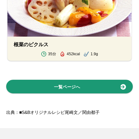
根菜のピクルス
35分
452kcal
1.9g
一覧ページへ
出典：■S&Bオリジナルレシピ尾崎文／関由都子