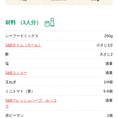
材料 （3人分）
シーフードミックス
250g
S&Bタイム（ホール）
小さじ1/2
酢
大さじ2
塩
適量
S&Bコショー
適量
玉ねぎ
1/4個
ミニトマト（黄）
5-6個
S&Bフレッシュハーブ ルッコ
適量
ラ
赤ピーマン
1個