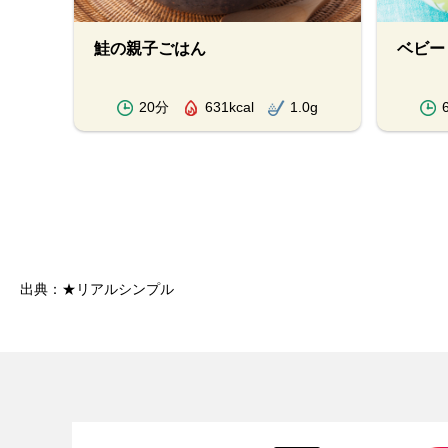
き込
鮭の親子ごはん
ベビー
.8g
20分
631kcal
1.0g
出典：★リアルシンプル