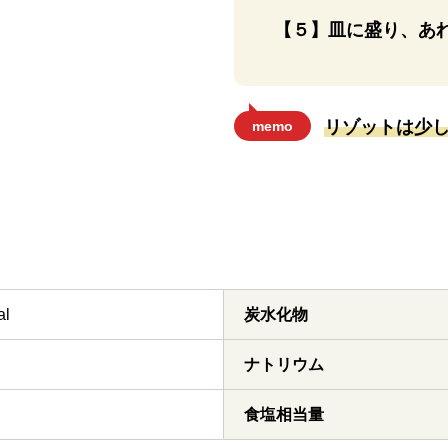
【５】皿に盛り、あ
リゾットは少
memo
al
炭水化物
ナトリウム
食塩相当量