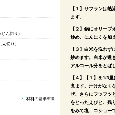
【１】サフランは熱湯
ます。
【２】鍋にオリーブ
（みじん切り）
炒め、にんにくを加
じん切り）
【３】白米を洗わず
炒めます。白米が透
アルコール分をとば
【４】【１】を1/3
煮ます。汁けがなく
ぜ、さらにフツフツ
材料の基準重量
をとったえびと、残
をみて塩、コショー