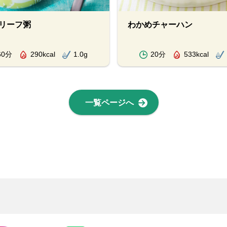
リーフ粥
わかめチャーハン
60分
290kcal
1.0g
20分
533kcal
一覧ページへ