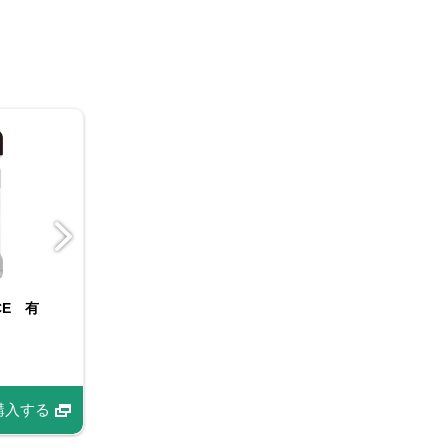
CE 有
りサフラン
ORGANIC SPICE 袋
FAUCHON サフラン
入り有機コショー
購入する
購入する
商品情報
商品情報
購入する
購入する