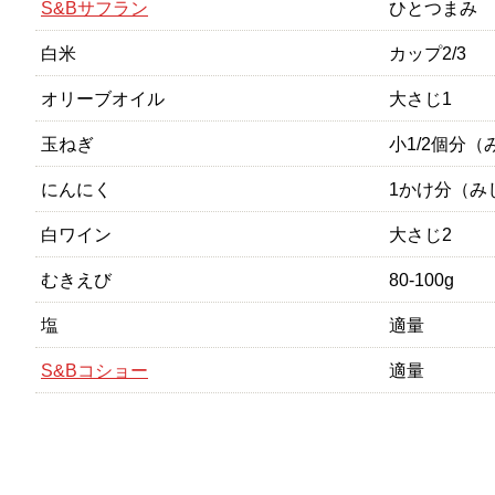
S&Bサフラン
ひとつまみ
白米
カップ2/3
オリーブオイル
大さじ1
玉ねぎ
小1/2個分
にんにく
1かけ分（み
白ワイン
大さじ2
むきえび
80-100g
塩
適量
S&Bコショー
適量