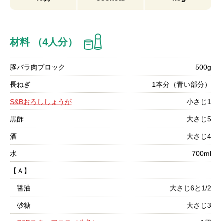
材料 （4人分）
豚バラ肉ブロック
500g
長ねぎ
1本分（青い部分）
S&Bおろししょうが
小さじ1
黒酢
大さじ5
酒
大さじ4
水
700ml
【Ａ】
醤油
大さじ6と1/2
砂糖
大さじ3