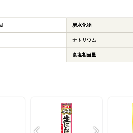
al
炭水化物
ナトリウム
食塩相当量