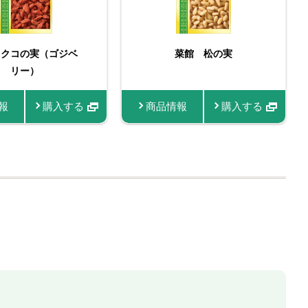
 クコの実（ゴジベ
おろし生にんにく
菜館 松の実
たっぷりサイズ おろし
リー）
生にんにく
報
情報
購入する
購入する
商品情報
商品情報
購入する
購入する