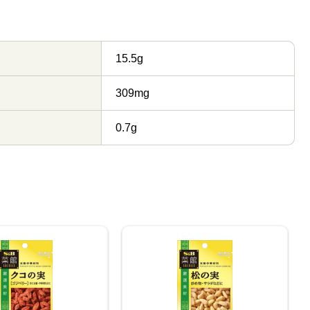
15.5g
309mg
0.7g