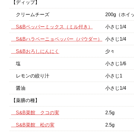
【ディップ】
クリームチーズ
200g（ホ
S&Bペッパーミックス（ミル付き）
小さじ1/4
S&Bハラペーニョペッパー（パウダー）
小さじ1/4
S&Bおろしにんにく
少々
塩
小さじ1/6
レモンの絞り汁
小さじ1
醤油
小さじ1/4
【薬膳の種】
S&B菜館 クコの実
2.5g
S&B菜館 松の実
2.5g