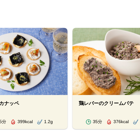
カナッペ
鶏レバーのクリームパテ
5分
399kcal
1.2g
35分
376kcal