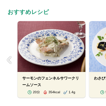
おすすめレシピ
サーモンのフェンネルサワークリ
わさび
ームソース
.6g
20分
354kcal
1.4g