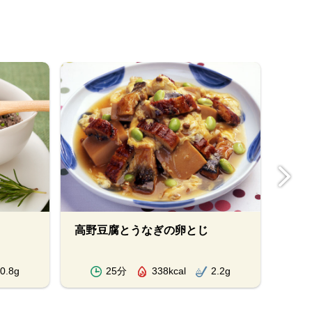
高野豆腐とうなぎの卵とじ
新じ
0.8g
25分
338kcal
2.2g