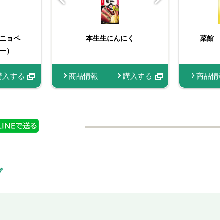
んに
ニョペ
本生生にんにく
菜館
ー）
入する
購入する
商品情報
購入する
商品情
商品
ブ