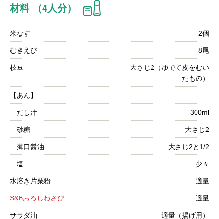
材料 （4人分）
米なす
2個
むきえび
8尾
枝豆
大さじ2（ゆでて皮をむい
たもの）
【あん】
だし汁
300ml
砂糖
大さじ2
薄口醤油
大さじ2と1/2
塩
少々
水溶き片栗粉
適量
S&Bおろしわさび
適量
サラダ油
適量（揚げ用）