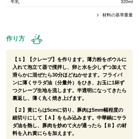
牛乳
320ml
材料の基準重量
作り方
【１】【クレープ】を作ります。薄力粉をボウルに
入れて泡立て器で撹拌し、卵と水を少しずつ加えて
滑らかに混ぜたら30分ほどねかせます。フライパ
ンに薄くサラダ油（分量外）をひき、お玉に1杯ず
つクレープ生地を流します。半透明になってきたら
裏返し、薄く丸く焼き上げます。
【２】黄にらは5cmに切り、豚肉は5mm幅程度の
細切りにして【Ａ】をもみ込みます。中華鍋にサラ
ダ油を熱し、豚肉を炒めて火が通ったら【Ｂ】の材
料を入れ黄にらを加えます。