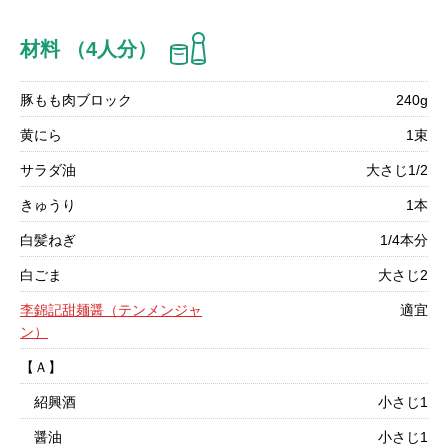
材料 （4人分）
豚もも肉ブロック
240g
黄にら
1束
サラダ油
大さじ1/2
きゅうり
1本
白髪ねぎ
1/4本分
白ごま
大さじ2
李錦記甜麺醤（テンメンジャ
適宜
ン）
【Ａ】
紹興酒
小さじ1
醤油
小さじ1