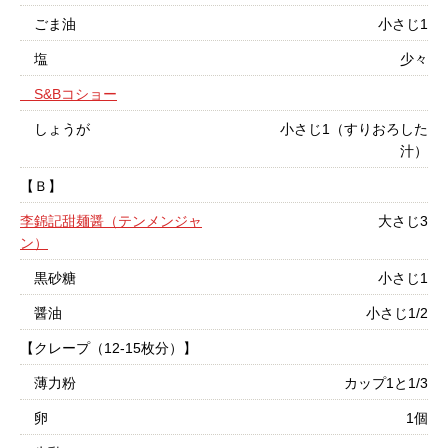
ごま油
小さじ1
塩
少々
S&Bコショー
しょうが
小さじ1（すりおろした
汁）
【Ｂ】
李錦記甜麺醤（テンメンジャ
大さじ3
ン）
黒砂糖
小さじ1
醤油
小さじ1/2
【クレープ（12-15枚分）】
薄力粉
カップ1と1/3
卵
1個