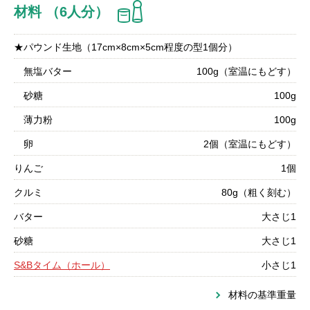
材料 （6人分）
★パウンド生地（17cm×8cm×5cm程度の型1個分）
無塩バター
100g（室温にもどす）
砂糖
100g
薄力粉
100g
卵
2個（室温にもどす）
りんご
1個
クルミ
80g（粗く刻む）
バター
大さじ1
砂糖
大さじ1
S&Bタイム（ホール）
小さじ1
材料の基準重量