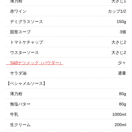
薄力粉
大さじ1
赤ワイン
カップ1/2
デミグラスソース
150g
固形スープ
3個
トマトケチャップ
大さじ2
ウスターソース
大さじ2
S&Bナツメッグ（パウダー）
少々
サラダ油
適量
【ベシャメルソース】
薄力粉
80g
無塩バター
80g
牛乳
1000ml
生クリーム
200ml