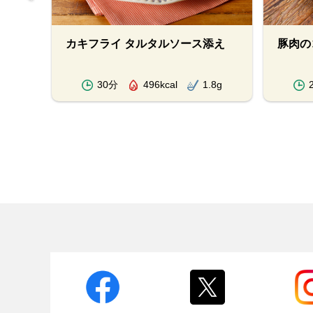
カキフライ タルタルソース添え
豚肉の
.7g
30分
496kcal
1.8g