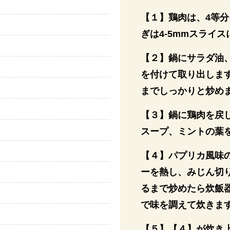
【１】鶏肉は、4等
ぎは4-5mmスライ
【２】鍋にサラダ油
を付けて取り出しま
までしっかりと炒め
【３】鍋に鶏肉を戻
スープ、ミントの葉を
【４】パプリカ風味
ーを熱し、みじん切
るまで炒めたら炊飯
で味を調えて炊きま
【５】【４】が炊き