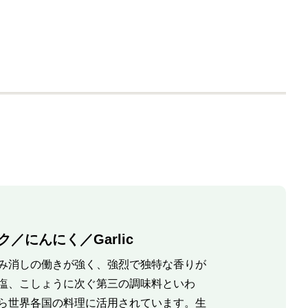
商品情報
購入する
商品情報
購入する
／にんにく／Garlic
み消しの働きが強く、強烈で独特な香りが
塩、こしょうに次ぐ第三の調味料といわ
ら世界各国の料理に活用されています。生