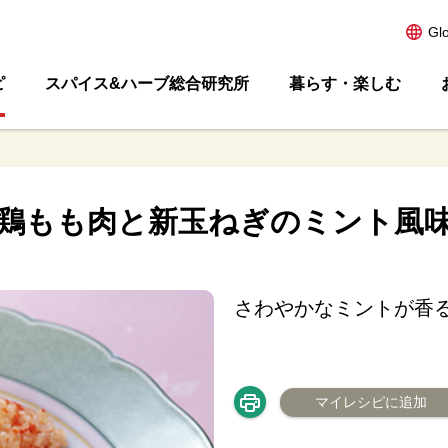
Gl
ピ
スパイス&ハーブ総合研究所
暮らす・楽しむ
鶏もも肉と新玉ねぎのミント風
さわやかなミントが香
マイレシピに追加