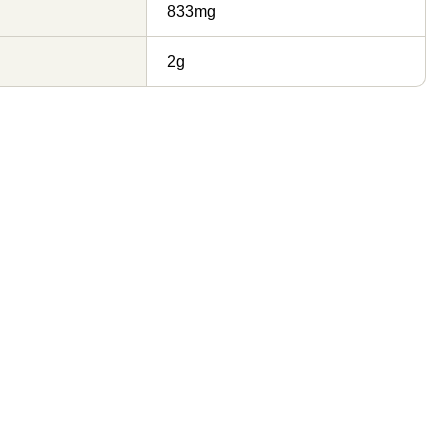
833mg
2g
お徳用みじん切り生にん
お徳用みじん切り生にん
にく
にく