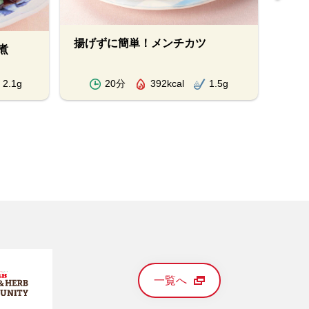
揚げずに簡単！メンチカツ
ゴー
煮
2.1g
20分
392kcal
1.5g
一覧へ