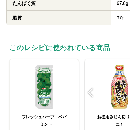
たんぱく質
67.8g
脂質
37g
このレシピに使われている商品
お徳用みじん切り生にん
フレッシュハーブ ペパ
お徳用みじん切り
にく
ーミント
にく