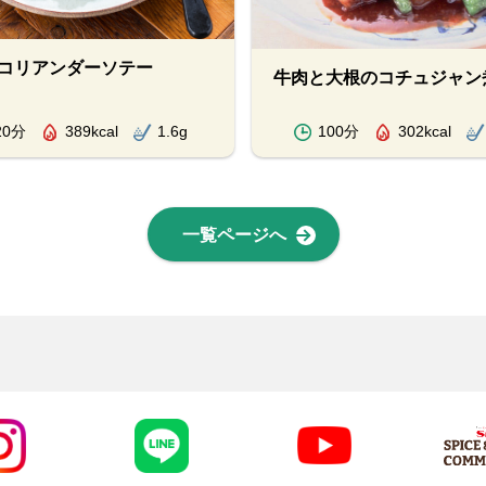
コリアンダーソテー
牛肉と大根のコチュジャン
20分
389kcal
1.6g
100分
302kcal
一覧ページへ