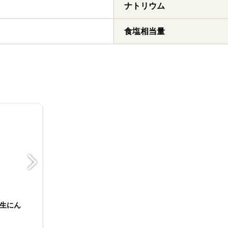
ナトリウム
食塩相当量
生にん
お徳用みじん切り生にん
にく