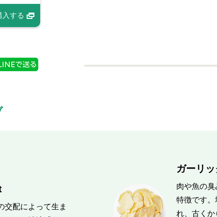
購入する
商品情報
購入する
ブ
ガーリック
肉や魚の臭
t
特徴です。
の交配によって生ま
れ、古くか