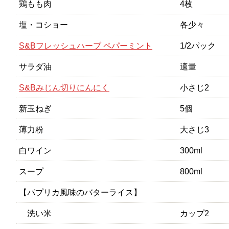
鶏もも肉
4枚
塩・コショー
各少々
S&Bフレッシュハーブ ペパーミント
1/2パック
サラダ油
適量
S&Bみじん切りにんにく
小さじ2
新玉ねぎ
5個
薄力粉
大さじ3
白ワイン
300ml
スープ
800ml
【パプリカ風味のバターライス】
洗い米
カップ2