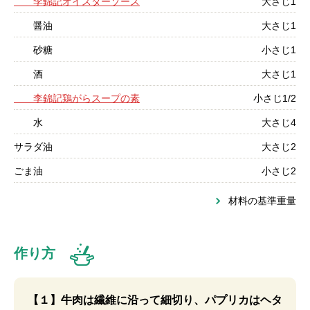
李錦記オイスターソース
大さじ1
醤油
大さじ1
砂糖
小さじ1
酒
大さじ1
李錦記鶏がらスープの素
小さじ1/2
水
大さじ4
サラダ油
大さじ2
ごま油
小さじ2
材料の基準重量
作り方
【１】牛肉は繊維に沿って細切り、パプリカはヘタ