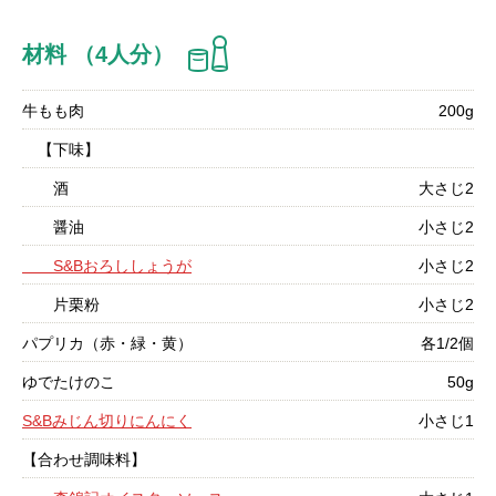
材料 （4人分）
牛もも肉
200g
【下味】
酒
大さじ2
醤油
小さじ2
S&Bおろししょうが
小さじ2
片栗粉
小さじ2
パプリカ（赤・緑・黄）
各1/2個
ゆでたけのこ
50g
S&Bみじん切りにんにく
小さじ1
【合わせ調味料】