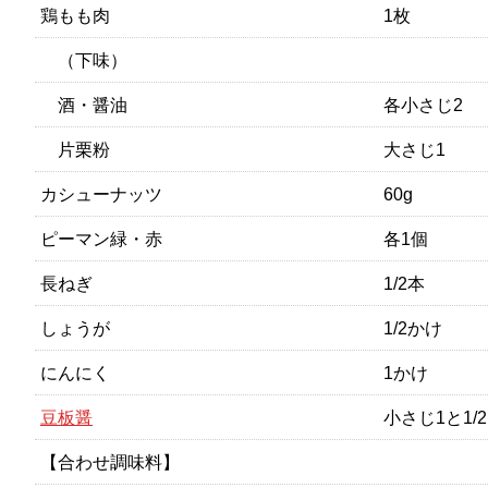
鶏もも肉
1枚
（下味）
酒・醤油
各小さじ2
片栗粉
大さじ1
カシューナッツ
60g
ピーマン緑・赤
各1個
長ねぎ
1/2本
しょうが
1/2かけ
にんにく
1かけ
豆板醤
小さじ1と1/2
【合わせ調味料】