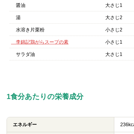
醤油
大さじ1
湯
大さじ2
水溶き片栗粉
小さじ2
李錦記鶏がらスープの素
小さじ1
サラダ油
大さじ1
1食分あたりの栄養成分
エネルギー
236kc