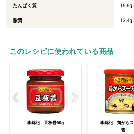
たんぱく質
19.8g
脂質
12.4g
このレシピに使われている商品
李錦記 豆板醤90g
李錦記 鶏がらス
李錦記 豆板醤
素