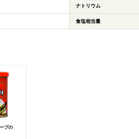
ナトリウム
食塩相当量
ープの
226g
李錦記 豆板醤 素材本
位 90g