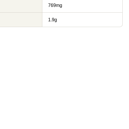
769mg
1.9g
李錦記 四川辣豆板醤
李錦記 豆板醤（チュー
ブ入り）