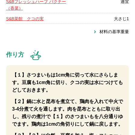
S&Bフレッシュハーブ パクチー
適宜
（香菜）
S&B菜館 クコの実
大さじ1
材料の基準重量
作り方
【１】さつまいもは1cm角に切って水にさらしま
す。豆腐も1cm角に切り、クコの実は水につけても
どしておきます。
【２】鍋に水と昆布を煮立て、鶏肉を入れて中火で
3-4分煮て火を通します。肉を昆布とともに取り出
し、残りの煮汁で【１】のさつまいもを八分通りゆ
でます。鶏肉は1cmの角切りにして鍋に戻します。