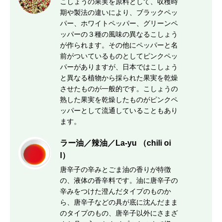
こしょうの果実を原料として、収穫時
期や製法の違いにより、ブラックペッ
パー、ホワイトペッパー、グリーンペ
ッパーの３種の風味の異なるこしょう
が作られます。その他にペッパーと名
前がついているものとしてピンクペッ
パーがありますが、日本ではこしょう
と異なる植物から採られた果実を乾燥
させたものが一般的です。こしょうの
熟した果実を乾燥したものがピンクペ
ッパーとして流通していることもあり
ます。
ラー油／辣油／La-yu （chili oi
l）
唐辛子の辛みとごま油の香りが特徴
の、液体の香辛料です。油に唐辛子の
辛みをつけた澄んだタイプのものか
ら、唐辛子などの具が底に沈んだまま
のタイプのもの、唐辛子以外にさまざ