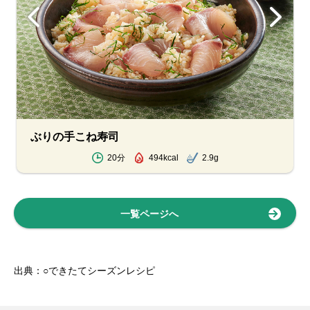
ぶりの手こね寿司
20分
494kcal
2.9g
一覧ページへ
出典：○できたてシーズンレシピ