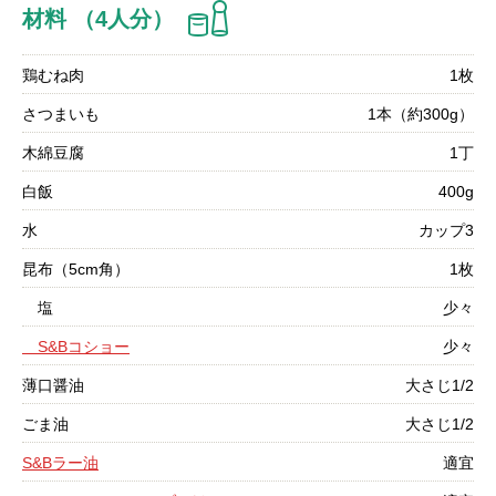
材料 （4人分）
鶏むね肉
1枚
さつまいも
1本（約300g）
木綿豆腐
1丁
白飯
400g
水
カップ3
昆布（5cm角）
1枚
塩
少々
S&Bコショー
少々
薄口醤油
大さじ1/2
ごま油
大さじ1/2
S&Bラー油
適宜