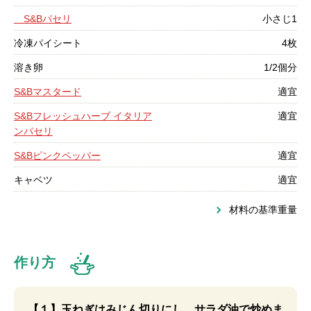
S&Bパセリ
小さじ1
冷凍パイシート
4枚
溶き卵
1/2個分
S&Bマスタード
適宜
S&Bフレッシュハーブ イタリア
適宜
ンパセリ
S&Bピンクペッパー
適宜
キャベツ
適宜
材料の基準重量
作り方
【１】玉ねぎはみじん切りにし、サラダ油で炒めま