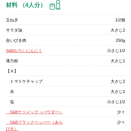
材料 （4人分）
玉ねぎ
1/2個
サラダ油
大さじ2
合いびき肉
250g
S&Bおろしにんにく
小さじ1/2
薄力粉
大さじ1
【Ａ】
トマトケチャップ
大さじ2
水
大さじ2
塩
小さじ1/2
S&Bナツメッグ（パウダー）
少々
S&Bブラックペッパー（あら
少々
びき）