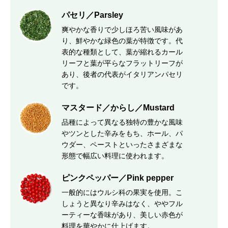
パセリ／Parsley
爽やかな香りで少しほろ苦い風味があ
り、鮮やかな緑色の葉が特徴です。代
表的な種類として、葉が縮れるカール
リーフと葉が平らなフラットリーフが
あり、後者の代表がイタリアンパセリ
です。
マスタード／からし／Mustard
品種によって異なる独特の豊かな風味
やツンとした辛みをもち、ホール、パ
ウダー、ペーストといったさまざまな
形態で幅広い料理に使われます。
ピンクペッパー／Pink pepper
一般的にはウルシ科の果実を使用。こ
しょうと異なり辛みはなく、ややフル
ーティーな香味があり、美しい赤色が
料理を華やかに仕上げます。