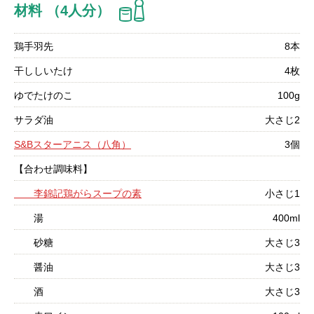
材料 （4人分）
鶏手羽先
8本
干ししいたけ
4枚
ゆでたけのこ
100g
サラダ油
大さじ2
S&Bスターアニス（八角）
3個
【合わせ調味料】
李錦記鶏がらスープの素
小さじ1
湯
400ml
砂糖
大さじ3
醤油
大さじ3
酒
大さじ3