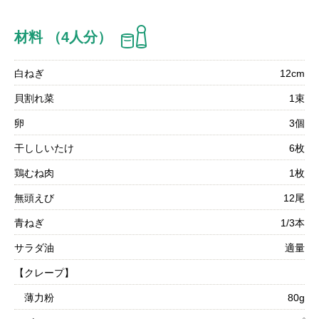
材料 （4人分）
白ねぎ
12cm
貝割れ菜
1束
卵
3個
干ししいたけ
6枚
鶏むね肉
1枚
無頭えび
12尾
青ねぎ
1/3本
サラダ油
適量
【クレープ】
薄力粉
80g