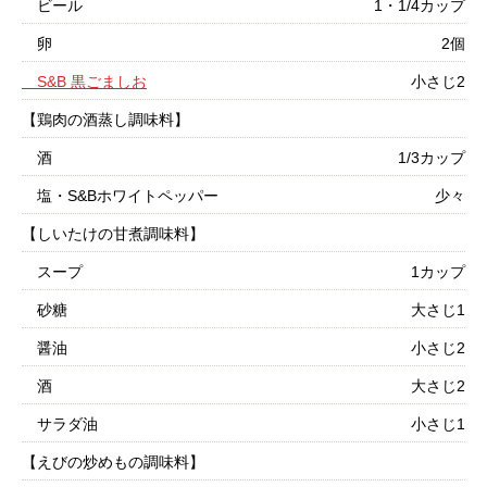
ビール
1・1/4カップ
卵
2個
S&B 黒ごましお
小さじ2
【鶏肉の酒蒸し調味料】
酒
1/3カップ
塩・S&Bホワイトペッパー
少々
【しいたけの甘煮調味料】
スープ
1カップ
砂糖
大さじ1
醤油
小さじ2
酒
大さじ2
サラダ油
小さじ1
【えびの炒めもの調味料】