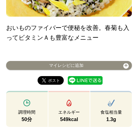
おいものファイバーで便秘を改善。春菊も入
ってビタミンＡも豊富なメニュー
マイレシピに追加
調理時間
エネルギー
食塩相当量
50分
549kcal
1.3g