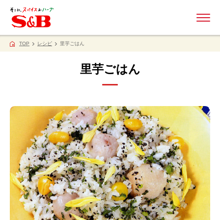
ME
TOP
レシピ
里芋ごはん
里芋ごはん