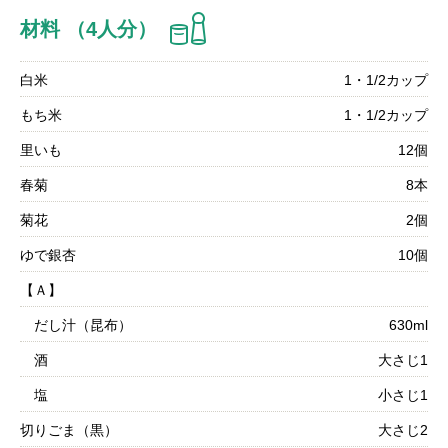
材料 （4人分）
白米
1・1/2カップ
もち米
1・1/2カップ
里いも
12個
春菊
8本
菊花
2個
ゆで銀杏
10個
【Ａ】
だし汁（昆布）
630ml
酒
大さじ1
塩
小さじ1
切りごま（黒）
大さじ2