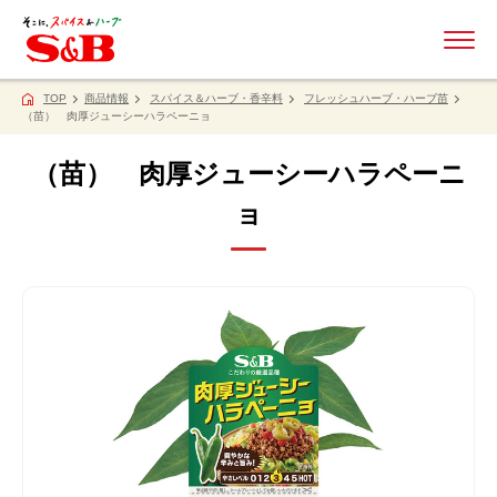
ME
TOP
商品情報
スパイス＆ハーブ・香辛料
フレッシュハーブ・ハーブ苗
（苗） 肉厚ジューシーハラペーニョ
（苗） 肉厚ジューシーハラペーニ
ョ