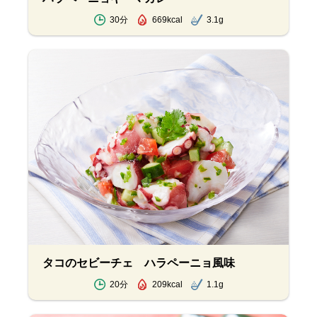
30分
669kcal
3.1g
タコのセビーチェ ハラペーニョ風味
20分
209kcal
1.1g