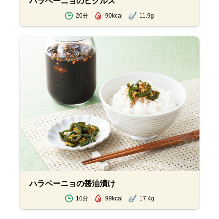
ハラペーニョのピクルス
20分
90kcal
11.9g
ハラペーニョの醤油漬け
10分
99kcal
17.4g