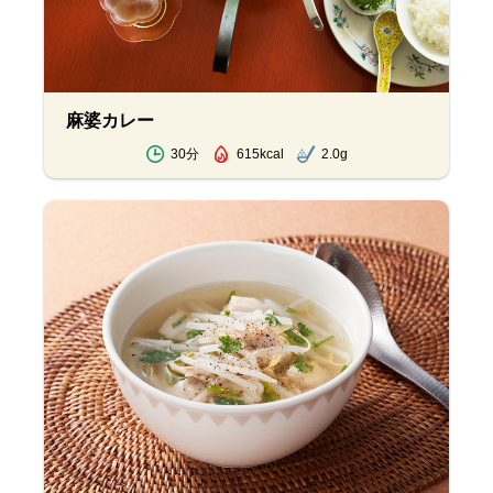
麻婆カレー
30分
615kcal
2.0g