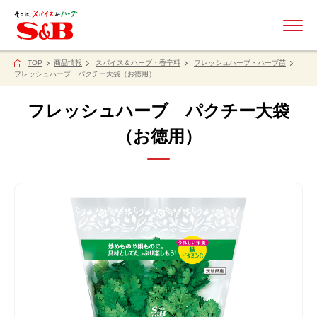
ME
TOP
商品情報
スパイス＆ハーブ・香辛料
フレッシュハーブ・ハーブ苗
フレッシュハーブ パクチー大袋（お徳用）
フレッシュハーブ パクチー大袋
（お徳用）