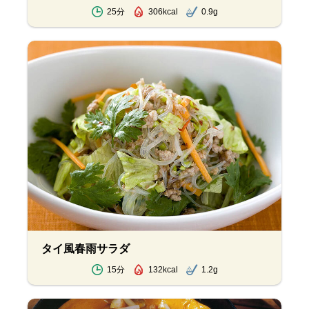
25分
306kcal
0.9g
タイ風春雨サラダ
15分
132kcal
1.2g