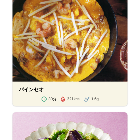
バインセオ
30分
321kcal
1.6g