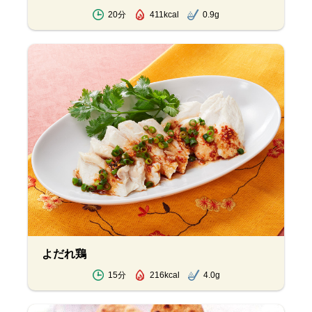
20分
411kcal
0.9g
よだれ鶏
15分
216kcal
4.0g