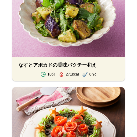
なすとアボカドの香味パクチー和え
10分
271kcal
0.9g