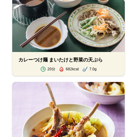
カレーつけ麺 まいたけと野菜の天ぷら
20分
682kcal
7.0g