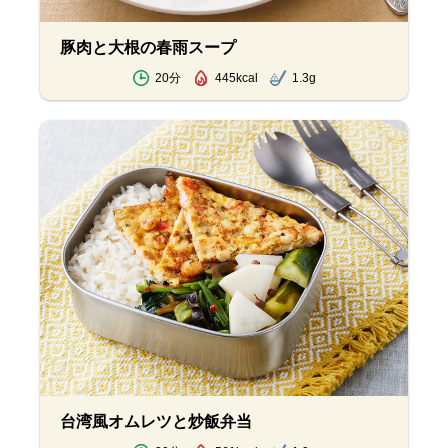
豚肉と大根の春雨スープ
20分
445kcal
1.3g
台湾風オムレツと炒飯弁当