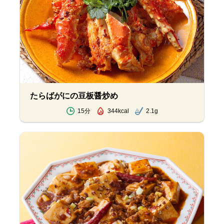
たらばがにの豆板醤炒め
15分
344kcal
2.1g