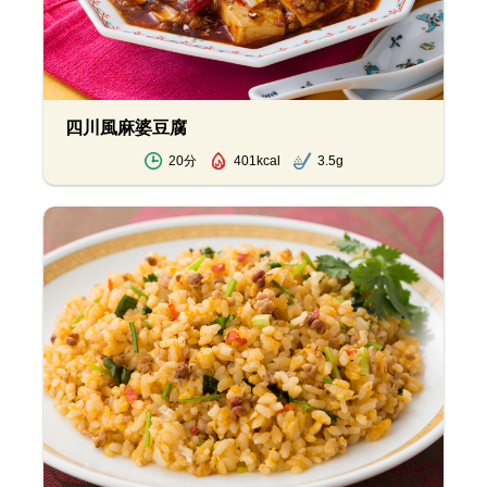
四川風麻婆豆腐
20分
401kcal
3.5g