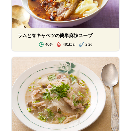
ラムと春キャベツの簡単麻辣スープ
40分
481kcal
2.2g