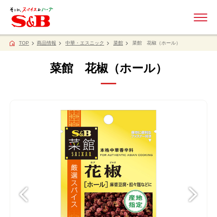
ME
TOP
商品情報
中華・エスニック
菜館
菜館 花椒（ホール）
菜館 花椒（ホール）