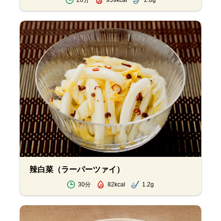
20分
959kcal
2.8g
辣白菜（ラーパーツァイ）
30分
82kcal
1.2g