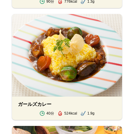
90分
776kcal
1.3g
ガールズカレー
40分
524kcal
1.9g