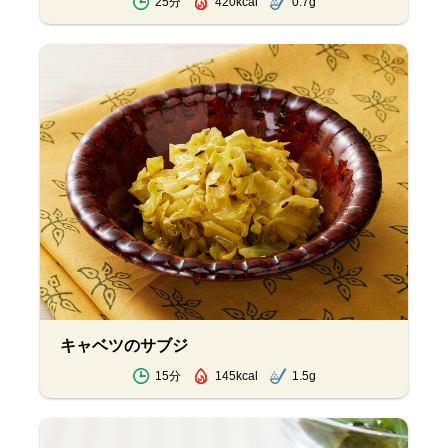
25分
420kcal
0.7g
キャベツのサブジ
15分
145kcal
1.5g