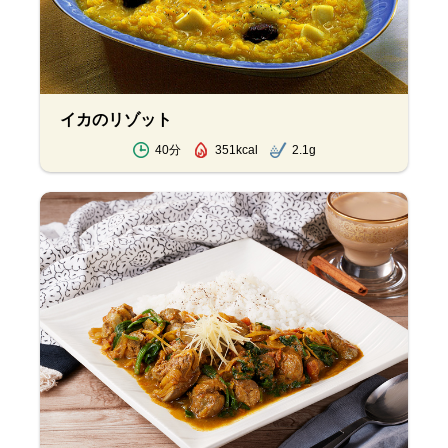
イカのリゾット
40分
351kcal
2.1g