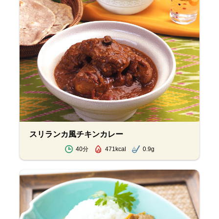
スリランカ風チキンカレー
40分
471kcal
0.9g