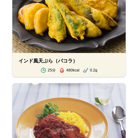
インド風天ぷら（パコラ）
25分
480kcal
0.2g