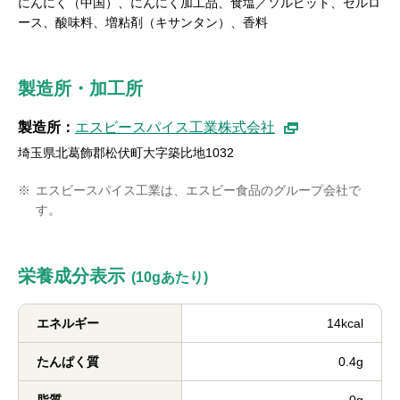
にんにく（中国）、にんにく加工品、食塩／ソルビット、セルロ
ース、酸味料、増粘剤（キサンタン）、香料
製造所・加工所
製造所：
エスビースパイス工業株式会社
埼玉県北葛飾郡松伏町大字築比地1032
※
エスビースパイス工業は、エスビー食品のグループ会社で
す。
栄養成分表示
(10gあたり)
エネルギー
14kcal
たんぱく質
0.4g