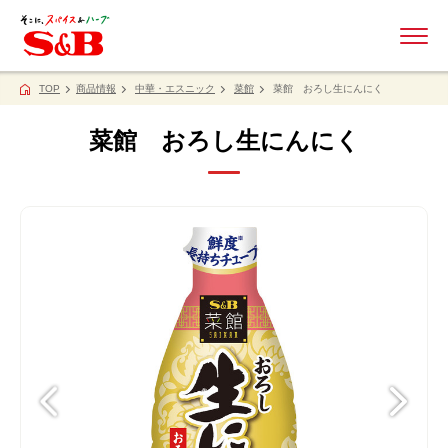
ME
TOP
商品情報
中華・エスニック
菜館
菜館 おろし生にんにく
菜館 おろし生にんにく