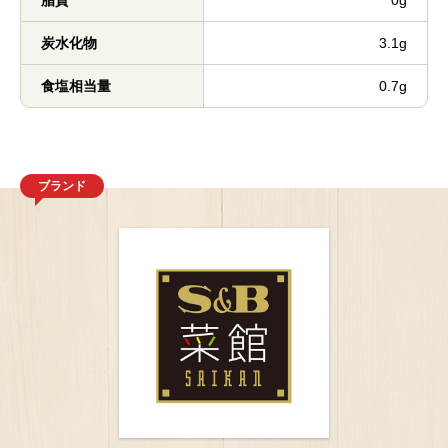
脂質
0g
炭水化物
3.1g
食塩相当量
0.7g
ブランド