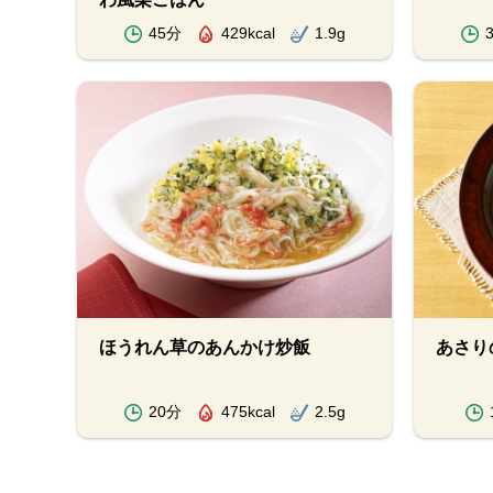
45分
429kcal
1.9g
ほうれん草のあんかけ炒飯
あさり
20分
475kcal
2.5g