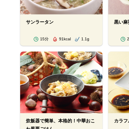
サンラータン
黒い麻
15分
91kcal
1.1g
炊飯器で簡単、本格的！中華おこ
カラフ
わ風栗ごはん