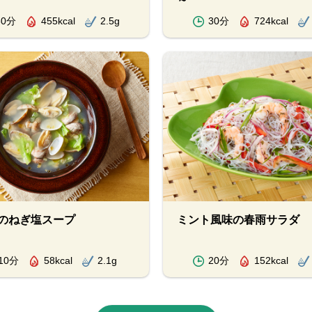
30分
455kcal
2.5g
30分
724kcal
のねぎ塩スープ
ミント風味の春雨サラダ
10分
58kcal
2.1g
20分
152kcal