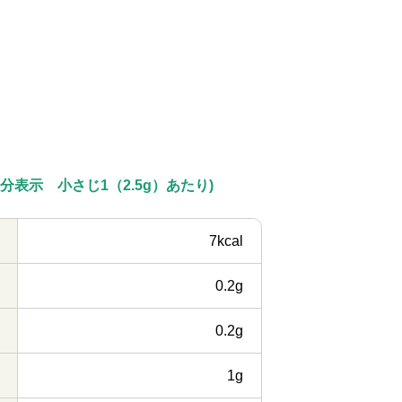
分表示 小さじ1（2.5g）あたり)
7kcal
0.2g
0.2g
1g