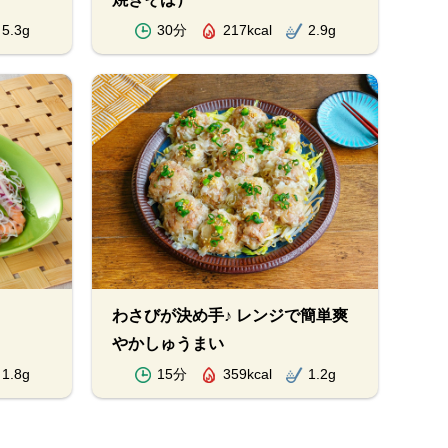
5.3g
30分
217kcal
2.9g
わさびが決め手♪ レンジで簡単爽
やかしゅうまい
1.8g
15分
359kcal
1.2g