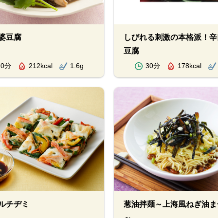
婆豆腐
しびれる刺激の本格派！辛
豆腐
20分
212kcal
1.6g
30分
178kcal
ルチヂミ
葱油拌麺～上海風ねぎ油ま
～