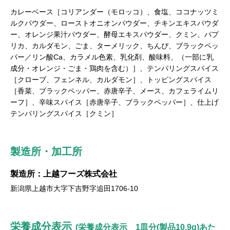
カレーベース［コリアンダー（モロッコ）、食塩、ココナッツミ
ルクパウダー、ローストオニオンパウダー、チキンエキスパウダ
ー、オレンジ果汁パウダー、酵母エキスパウダー、クミン、パプ
リカ、カルダモン、ごま、ターメリック、ちんぴ、ブラックペッ
パー／リン酸Ca、カラメル色素、乳化剤、酸味料、（一部に乳
成分・オレンジ・ごま・鶏肉を含む）］、テンパリングスパイス
［クローブ、フェンネル、カルダモン］、トッピングスパイス
［香菜、ブラックペッパー、赤唐辛子、メース、カフェライムリ
ーフ］、辛味スパイス［赤唐辛子、ブラックペッパー］、仕上げ
テンパリングスパイス［クミン］
製造所・加工所
製造所：上越フーズ株式会社
新潟県上越市大字下吉野字追田1706-10
栄養成分表示
(栄養成分表示 1皿分(製品10.9g)あた