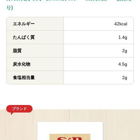
り)
エネルギー
42kcal
たんぱく質
1.4g
脂質
2g
炭水化物
4.5g
食塩相当量
2g
ブランド