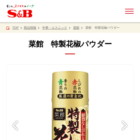
ME
TOP
商品情報
中華・エスニック
菜館
菜館 特製花椒パウダー
菜館 特製花椒パウダー