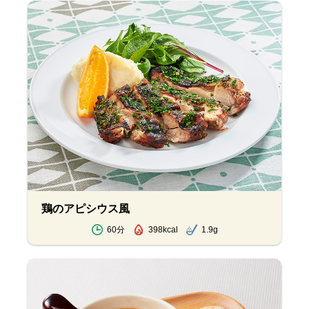
鶏のアピシウス風
60分
398kcal
1.9g