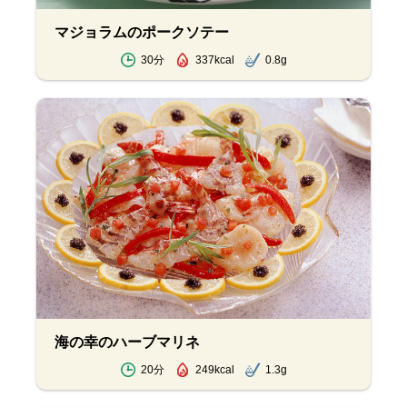
マジョラムのポークソテー
30分
337kcal
0.8g
海の幸のハーブマリネ
20分
249kcal
1.3g