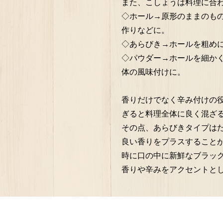
また、こしょうは料理に合
◇ホール→原形のままのも
作りなどに。
◇あらびき→ホールを粗め
◇パウダー→ホールを細か
体の風味付けに。
香りだけでなく辛み付けの
ぎると料理全体に良く混ざ
その点、あらびきタイプは
良い香りをプラスすること
時に口の中に新鮮なブラッ
香りや辛みをアクセントと