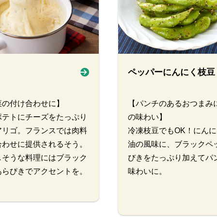
ペッパーにんにく枝豆
菜の付け合わせに】
【パンチのあるおつまみ
ポテトにチーズをたっぷり
の味わい】
アリゴ。フランスでは肉料
冷凍枝豆でもOK！にん
合わせに提供されるそう。
油の風味に、ブラックペ
しそうな料理にはブラック
びきをたっぷり加えてパ
あらびきでアクセントを。
味わいに。