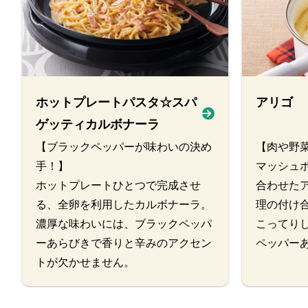
ホットプレートパスタ☆スパ
アリゴ
ゲッティカルボナーラ
【ブラックペッパーが味わいの決め
【肉や野
手！】
マッシュ
ホットプレートひとつで完成させ
合わせた
る、全卵を利用したカルボナーラ。
理の付け
濃厚な味わいには、ブラックペッパ
こってり
ーあらびきで香りと辛みのアクセン
ペッパー
トが欠かせません。