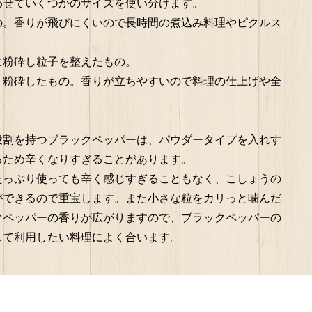
わせていくつかのサイズを使い分けます。
の。香りが飛びにくいので長時間の煮込み料理やピクルス
に粉砕し粒子を整えたもの。
く粉砕したもの。香りが立ちやすいので料理の仕上げや全
役割を持つブラックペッパーは、パウダータイプを入れす
るため辛くなりすぎることがあります。
たっぷり使っても辛く感じすぎることもなく、こしょうの
ができるので重宝します。また小さな粒をカリっと噛んだ
クペッパーの香りが広がりますので、ブラックペッパーの
して利用したい料理によく合います。