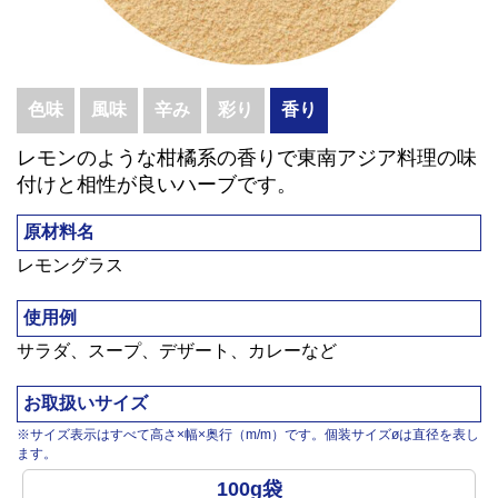
色味
風味
辛み
彩り
香り
レモンのような柑橘系の香りで東南アジア料理の味
付けと相性が良いハーブです。
原材料名
レモングラス
使用例
サラダ、スープ、デザート、カレーなど
お取扱いサイズ
※サイズ表示はすべて高さ×幅×奥行（m/m）です。個装サイズøは直径を表し
ます。
100g袋