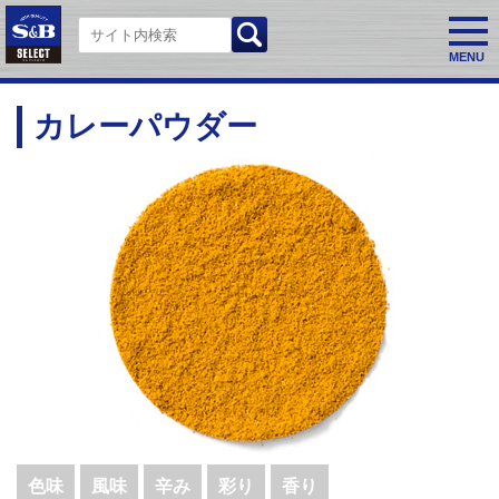
MENU
カレーパウダー
色味
風味
辛み
彩り
香り