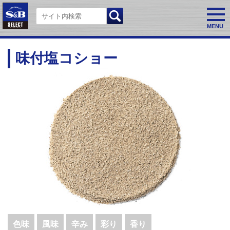
MENU
味付塩コショー
色味
風味
辛み
彩り
香り