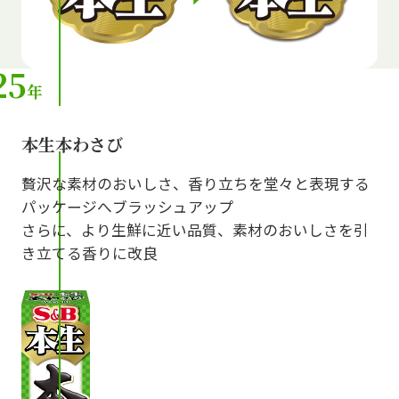
25
年
本生本わさび
贅沢な素材のおいしさ、香り立ちを堂々と表現する
パッケージへブラッシュアップ
さらに、より生鮮に近い品質、素材のおいしさを引
き立てる香りに改良