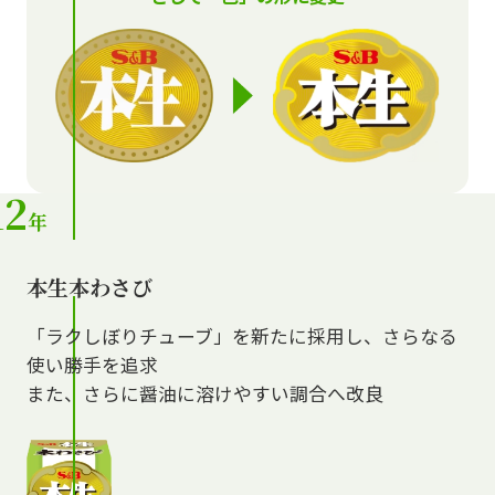
12
年
本生本わさび
「ラクしぼりチューブ」を新たに採用し、さらなる
使い勝手を追求
また、さらに醤油に溶けやすい調合へ改良