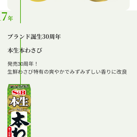
17
年
ブランド誕生30周年
本生本わさび
発売30周年！
生鮮わさび特有の爽やかでみずみずしい香りに改良