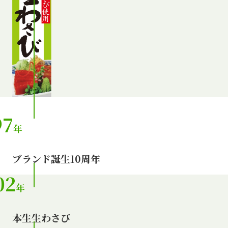
97
年
ブランド誕生10周年
02
年
本生生わさび