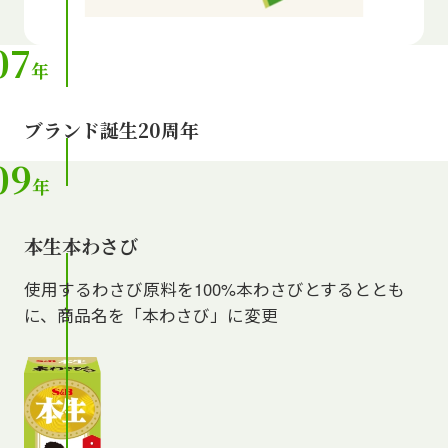
07
年
チューブ調味料サイトを見る
ブランド誕生20周年
09
年
本生本わさび
使用するわさび原料を100%本わさびとするととも
に、商品名を「本わさび」に変更