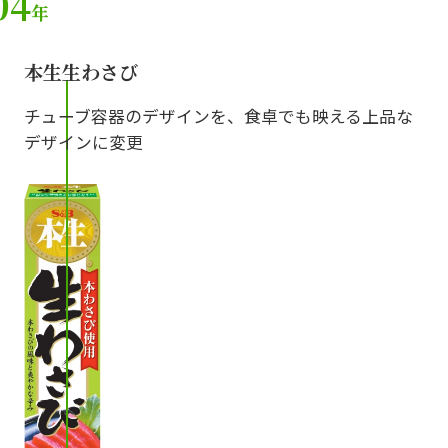
04
年
本生生わさび
チューブ容器のデザインを、食卓でも映える上品な
デザインに変更