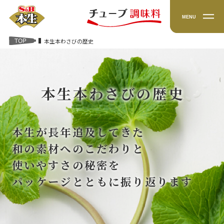
TOP
本生本わさびの歴史
本生本わさびの歴史
本生が長年追及してきた
和の素材へのこだわりと
使いやすさの秘密を
パッケージとともに振り返ります