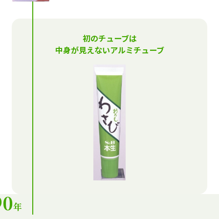
初のチューブは
中身が見えないアルミチューブ
90
年