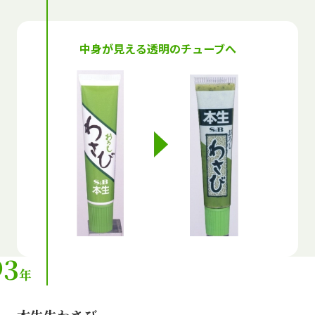
中身が見える透明のチューブへ
93
年