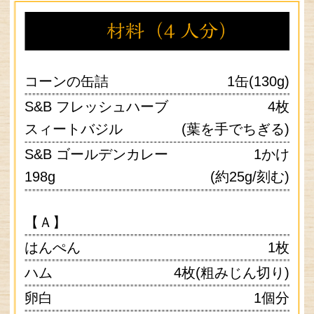
ハム
4枚(粗みじん切り)
卵白
1個分
熱湯
大さじ１
しゅうまいの皮
約15枚(細切り)
サラダ油
適量
S&B ブラックペッパー
（あらびき）
少々
S&B フレッシュハーブ
香菜(パクチー)
適量