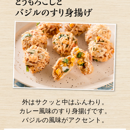
外はサクッと中はふんわり。
カレー風味のすり身揚げです。
バジルの風味がアクセント。
コーンの缶詰
1缶(130g)
S&B フレッシュハーブ
4枚
スィートバジル
(葉を手でちぎる)
S&B ゴールデンカレー
1かけ
198g
(約25g/刻む)
【Ａ】
はんぺん
1枚