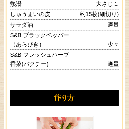
1.
コーンの水けをキッチンペーパーで拭
き取ります。
2.
耐熱容器にゴールデンカレーを入れ、
熱湯でよく溶かします。
3.
ビニール袋に1.のコーンと【Ａ】、2.を
入れ、はんぺんの形がなくなるまでよ
く揉み込んだら、スィートバジルを加
えて軽く混ぜます。
4.
3.をひと口大の団子に丸め、しゅうまい
の皮をまぶしてから手のひらで軽くつ
ぶして平らにします。
5.
小さめのフライパンにサラダ油を深さ
1cmほど注ぎ、170℃に熱したら4.を入