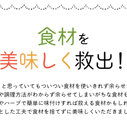
食材
を
美
味
し
く
救出
、と思っていてもついつい
食材を使いきれず余らせ
や調理方法がわからず
余らせてしまいがちな食材
やハーブで簡単に味付けすれば
救える食材かもし
とした工夫で食材を捨てずに
美味しくいただきま