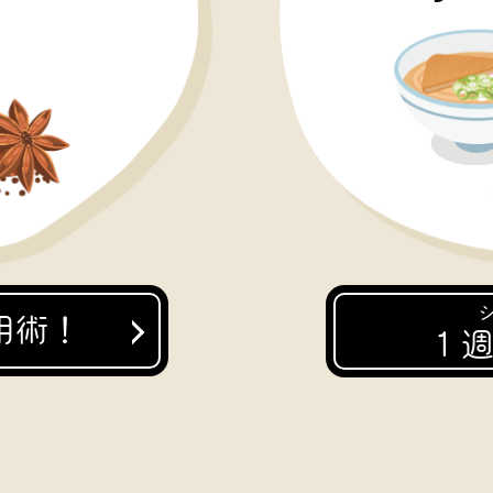
用術！
１