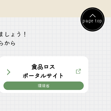
page top
ましょう！
らから
食品ロス
ポータルサイト
環境省