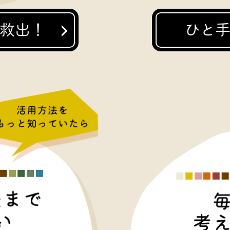
救出！
ひと