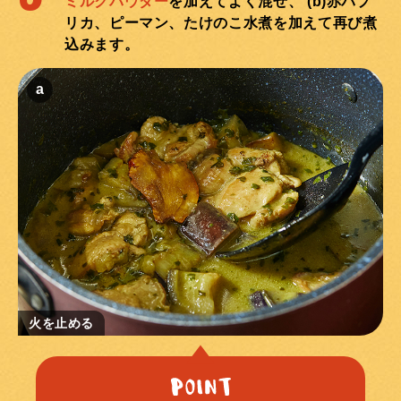
ミルクパウダー
を加えてよく混ぜ、 (b)赤パプ
リカ、ピーマン、たけのこ水煮を加えて再び煮
込みます。
火を止める