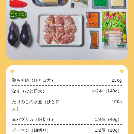
鶏もも肉（ひと口大）
250g
なす（ひと口大）
中2本（140g）
たけのこの水煮（ひと口
100g
大）
赤パプリカ（細切り）
1/4個（40g）
ピーマン（細切り）
1/2個（20g）