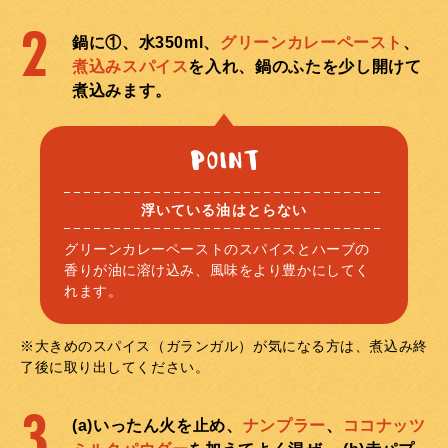
2
鍋に①、水350ml、
グリーンカレーペースト
、
煮込みスパイス
を入れ、鍋のふたを少し開けて
煮込みます。
浮いている油はとらない
グリーンカレーペーストのスパイスとハーブの
香りが油に溶け込み、風味をより豊かにしてく
れます。
※大きめのスパイス（ガランガル）が気になる方は、煮込み終
了後に取り出してください。
3
(a)いったん火を止め、
ナンプラー
、
ココナッツ