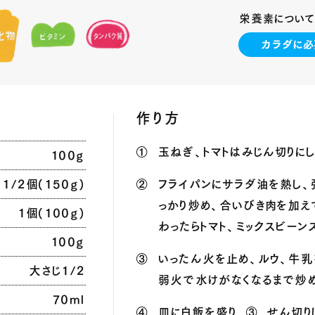
栄養素について
作り方
①
玉ねぎ
、
トマトはみじん切りに
100g
1/2個(150g)
②
フライパンにサラダ油を熱し
、
っかり炒め
、
合いびき肉を加え
1個(100g)
わったらトマト
、
ミックスビーン
100g
③
いったん火を止め
、
ルウ
、
牛乳
大さじ1/2
弱火で水けがなくなるまで炒
70ml
④
皿に白飯を盛り
、
③
、
せん切り