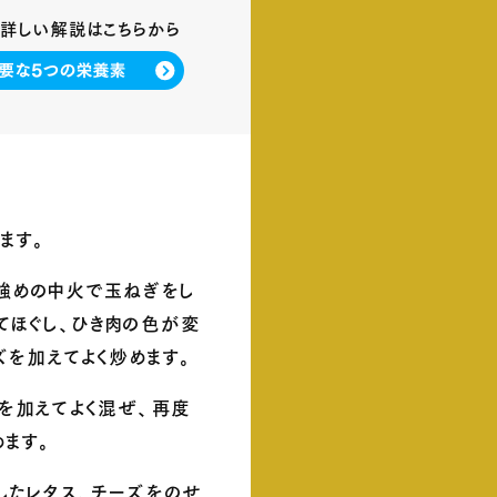
詳しい解説はこちらから
します
。
強めの中火で玉ねぎをし
てほぐし
、
ひき肉の色が変
ズを加えてよく炒めます
。
を加えてよく混ぜ
、
再度
めます
。
したレタス
、
チーズをのせ