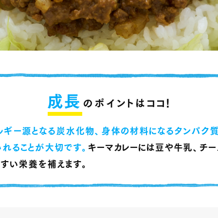
成長
のポイントはココ！
ルギー源となる炭水化物
、
身体の材料になるタンパク
いれることが大切です
。
キーマカレーには豆や牛乳
、
チー
やすい栄養を補えます
。