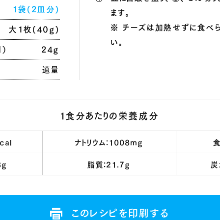
1袋(2皿分)
ます
。
※ チーズは加熱せずに食べ
大1枚(40g)
い
。
用
）
24g
適量
1食分あたりの栄養成分
cal
ナトリウム：1008mg
食
8g
脂質：21.7g
炭
このレシピを印刷する