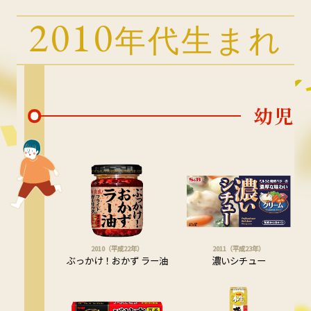
2010
年代生まれ
幼児
2010（平成22年）
2011（平成23年）
ぶっかけ！おかず ラー油
濃いシチュー